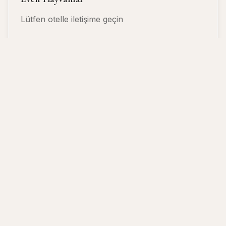
Lütfen otelle iletişime geçin
🚭
Sigara İçme Politikası
Sigara içilmeyen tesis
👶
Çocuklar & Ek Yataklar