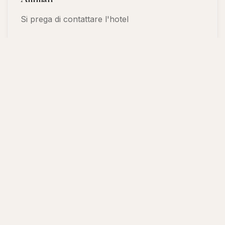
Si prega di contattare l'hotel
🚭
Politica Fumatori
Struttura non fumatori
👶
Bambini e letti supplementari