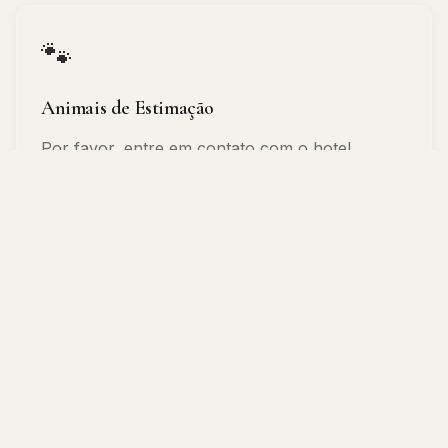
🐾
Animais de Estimação
Por favor, entre em contato com o hotel
🚭
Política de Fumantes
Propriedade para não fumantes