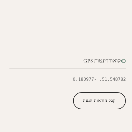
קואורדינטות GPS
51.548782, -0.180977
קבל הוראות הגעה