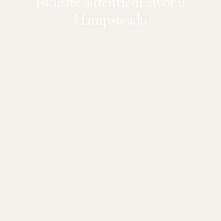
Iskusite autentični život u
Hampsteadu