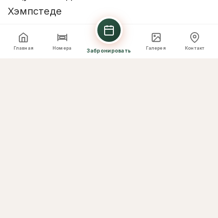
Хэмпстеде
Главная
Номера
Галерея
Контакт
Забронировать
Испытайте исключительное гостеприимство в
нашем отеле. Мы стремимся предоставить нашим
гостям незабываемые моменты, сочетая
роскошное проживание с персонализированным
обслуживанием.
Почему выбирают нас
Наши особенности