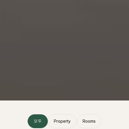
모두
Property
Rooms