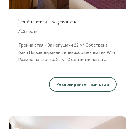
Тройна стая - Без пушене
3 гости
Тройна стая - За непушачи 22 м² Собствена
баня Плоскоекранен телевизор Безплатен WiFi
Размер на стаята: 22 м² 3 единични легла
Удобни легла, 8
Резервирайте тази стая