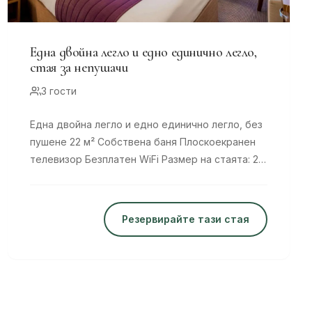
Една двойна легло и едно единично легло,
стая за непушачи
3 гости
Една двойна легло и едно единично легло, без
пушене 22 м² Собствена баня Плоскоекранен
телевизор Безплатен WiFi Размер на стаята: 22
м² 1 единично легло и 1 двойно...
Резервирайте тази стая