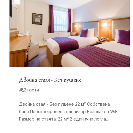
Двойна стая - Без пушене
2 гости
Двойна стая - Без пушене 22 м² Собствена
баня Плоскоекранен телевизор Безплатен WiFi
Размер на стаята: 22 м² 2 единични легла
Удобни легла, 8