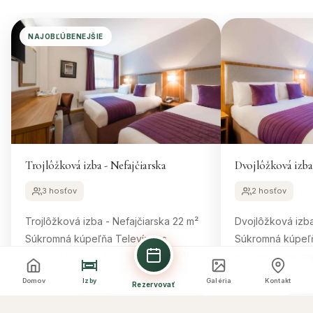
NAJOBĽÚBENEJŠIE
Trojlôžková izba - Nefajčiarska
Dvojlôžková izba 
3 hosťov
2 hosťov
Trojlôžková izba - Nefajčiarska 22 m²
Dvojlôžková izba - 
Súkromná kúpeľňa Televízor s
Súkromná kúpeľňa Televíz
plochou obrazovkou Bezplatné WiFi
plochou obrazovkou Bezpla
Veľkosť izby: 22 m² 3 jednolôžkové
Veľkosť izby: 22 m² 1 manželská 
Domov
Izby
Galéria
Kontakt
Rezervovať
postele Pohodlné postele, 8
Pohodlné postel
Rezervovať túto izbu
Re