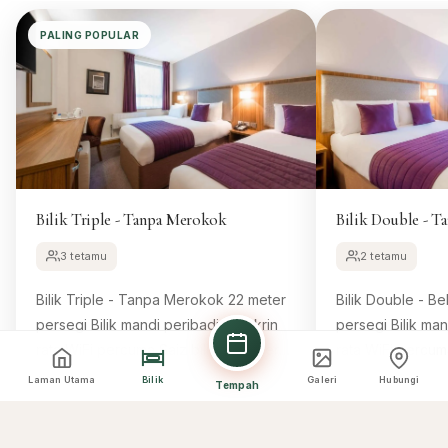
PALING POPULAR
Bilik Triple - Tanpa Merokok
Bilik Double - 
3 tetamu
2 tetamu
Bilik Triple - Tanpa Merokok 22 meter
Bilik Double - Bebas
persegi Bilik mandi peribadi TV skrin
persegi Bilik mandi peribadi TV skrin
rata WiFi percuma Saiz bilik 22 meter
rata WiFi percuma Saiz bilik 22 meter
persegi 3 katil single Katil yang selesa,
persegi 1 katil penuh Katil yang selesa,
Laman Utama
Bilik
Galeri
Hubungi
Tempah
8
8
Tempah Bilik Ini