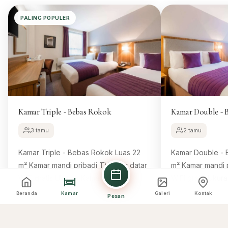
PALING POPULER
Kamar Triple - Bebas Rokok
Kamar Double - 
3 tamu
2 tamu
Kamar Triple - Bebas Rokok Luas 22
Kamar Double - Beba
m² Kamar mandi pribadi TV layar datar
m² Kamar mandi pribadi TV layar datar
WiFi gratis Ukuran Kamar 22 m² 3
WiFi gratis Ukuran Kamar 22 m² 1
tempat tidur single Tempat tidur yang
tempat tidur ukuran bes
Beranda
Kamar
Galeri
Kontak
Pesan
nyaman, 8
nyaman, 8
Pesan Kamar Ini