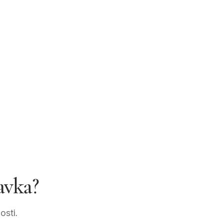
avka?
osti.