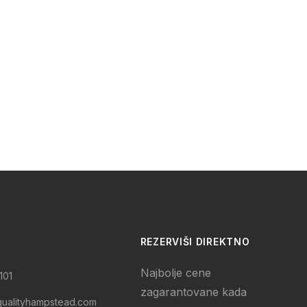
REZERVIŠI DIREKTNO
Najbolje cene
101
zagarantovane kada
qualityhampstead.com